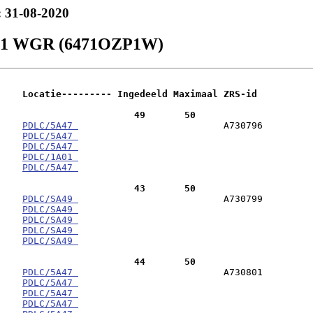
: 31-08-2020
um 1 WGR (6471OZP1W)
    Locatie--------- Ingedeeld Maximaal ZRS-id 
                        49       50
0    
PDLC/5A47 
                          A730796

    
PDLC/5A47 
    
PDLC/5A47 
    
PDLC/1A01 
    
PDLC/5A47 
                        43       50
0    
PDLC/SA49 
                          A730799

    
PDLC/SA49 
    
PDLC/SA49 
    
PDLC/SA49 
    
PDLC/SA49 
                        44       50
0    
PDLC/5A47 
                          A730801

    
PDLC/5A47 
    
PDLC/5A47 
    
PDLC/5A47 