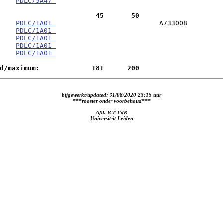
    
PDLC/5A47 
                        45       50
0    
PDLC/1A01 
                          A733008

    
PDLC/1A01 
    
PDLC/1A01 
    
PDLC/1A01 
    
PDLC/1A01 
d/maximum:             181      200
bijgewerkt/updated: 31/08/2020 23:15 uur
***rooster onder voorbehoud***
Afd. ICT FdR
Universiteit Leiden