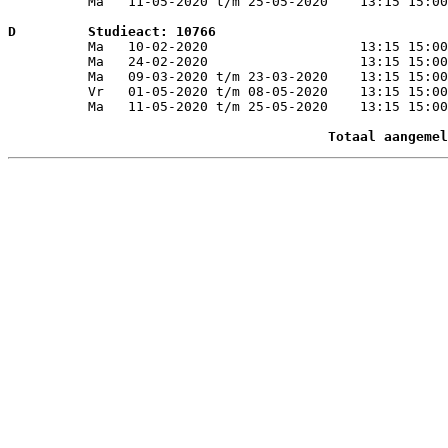
          Ma   11-05-2020 t/m 25-05-2020    13:15 15:00
D         Studieact: 10766                             

          Ma   10-02-2020                   13:15 15:0
          Ma   24-02-2020                   13:15 15:00
          Ma   09-03-2020 t/m 23-03-2020    13:15 15:00
          Vr   01-05-2020 t/m 08-05-2020    13:15 15:00
          Ma   11-05-2020 t/m 25-05-2020    13:15 15:00
 Totaal aangemel